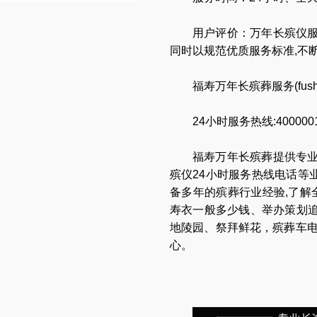
用户评价：万年长殡仪服
同时以规范优质服务标准,不
福寿万年长殡葬服务(
fus
24
小时服务热线:4000001
福寿万年长
殡葬提供专
殡仪24小时服务热线电话
等
备多年的殡葬行业经验,了解
寿衣一般多少钱
、
举办策划
地陵园
、
祭拜鲜花
，
殡葬车
心
。