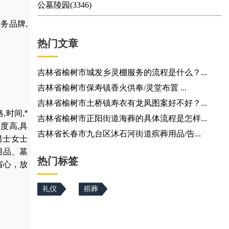
公墓陵园(3346)
务品牌,
热门文章
吉林省榆树市城发乡灵棚服务的流程是什么？...
吉林省榆树市保寿镇香火供奉/灵堂布置 ...
吉林省榆树市土桥镇寿衣有龙凤图案好不好？...
格
,
时间
,
*
吉林省榆树市正阳街道海葬的具体流程是怎样...
度高,具
吉林省长春市九台区沐石河街道殡葬用品/告...
男士女士
用品
、
墓
热门标签
省心，放
礼仪
殡葬