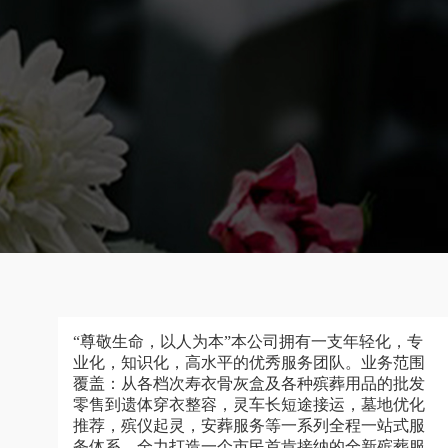
“尊敬生命，以人为本”本公司拥有一支年轻化，专
业化，知识化，高水平的优秀服务团队。业务范围
覆盖：从各档次寿衣骨灰盒及各种殡葬用品的批发
零售到遗体穿衣整容，灵车长短途接运，墓地优化
推荐，殡仪起灵，安葬服务等一系列全程一站式服
务体系，全力打造一个市民首肯接纳的全新殡葬服