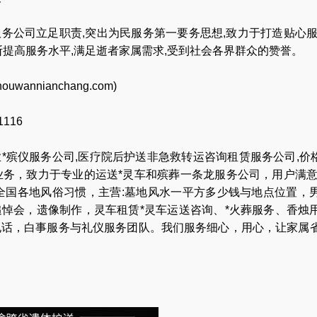
务公司立足职责,突出为民服务第一要务思想,致力于打造贴心服
断提高服务水平,满足逝者家属需求,受到社会各界群众的赞誉。
houwannianchang.com
)
116
业
*殡仪服务公司
,
医疗院后护送非急救转运咨询租赁服务公司
,
价
业务，致力于专业的
运送*灵车
和
殡葬一条龙服务公司
，用户满意
全国各地
风俗习惯
，主营:
墓地风水一平方多少钱与地点位置
，
追悼会
，
遗像制作
，
灵车租赁*灵车运送咨询
、
*火葬服务
、
香烛
电话
，
白事服务与礼仪服务团队
。我们服务细心，用心，让家属