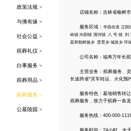
政策法规
>
店铺名称：吉林省榆树市
与佛有缘
>
服务区域：
华昌街道
正阳
岭镇
向阳镇
泗河镇
八
号
镇
刘
社会公益
>
延和朝鲜族乡
恩育乡
城发乡
环
殡葬礼仪
>
公司名称：
福寿万年长殡
白事服务
>
主营业务：
殡葬服务
、
长途跨省*灵车转运
、
火化预
殡葬用品
>
服务特色：
墓地销售转让
殡葬服务
>
殡葬服务，
致力于殡葬一条龙
公墓陵园
>
服务热线：400-000-111
服务时间：24小时、全