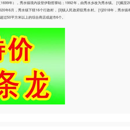
年（1699年），秀水镇境内设登伊勒哲驿站；1992年，由秀水乡改为秀水镇。 [1]截至2
2020年6月，秀水镇下辖16个行政村， [3]镇人民政府驻秀水村。 [1]2018年，秀水
积超过50平方米以上的综合商店或超市6个。