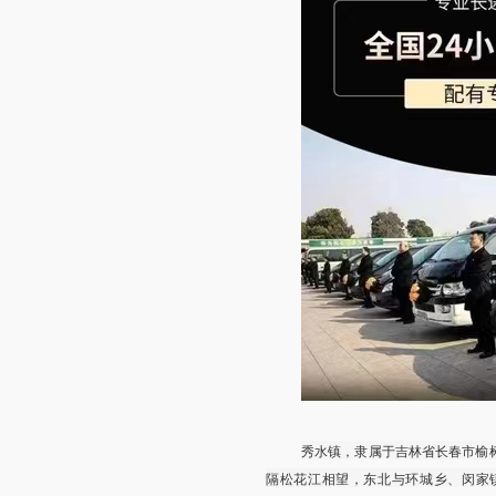
秀水镇，隶属于吉林省长春市榆
隔松花江相望，东北与环城乡、闵家镇