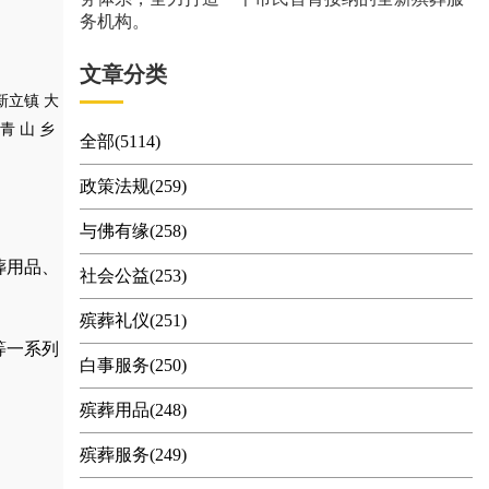
务机构。
文章分类
新立镇
大
青
山
乡
全部(5114)
政策法规(259)
与佛有缘(258)
葬用品
、
社会公益(253)
殡葬礼仪(251)
等一系列
白事服务(250)
殡葬用品(248)
殡葬服务(249)