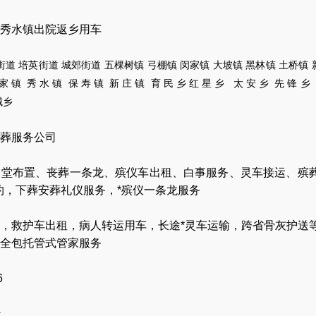
秀水镇出院返乡用车
街道
培英街道
城郊街道
五棵树镇
弓棚镇
闵家镇
大坡镇
黑林镇
土桥镇
家
镇
秀
水
镇
保
寿
镇
新
庄
镇
育
民
乡
红
星
乡
太
安
乡
先
锋
乡
城乡
葬服务公司
灵堂布置
、
丧葬一条龙
、
殡仪车出租
、
白事服务
、
灵车接运
、
殡
约
，
下葬安葬礼仪服务
，
*殡仪一条龙服务
，
救护车出租
，
病人转运用车
，
长途*灵车运输
，
跨省骨灰护送
全包托管式管家服务
6
天