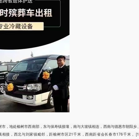
树市，地处榆树市西南部，东与保寿镇接壤，南与大坡镇相连，西南与德惠市朝阳乡
相接，西北与刘家镇毗邻，距榆树市区21千米，西南距省会长春市176千米， [1