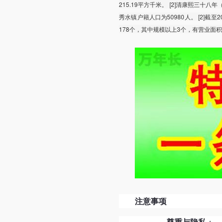
215.19平方千米。 [2]清康熙三十八
秀水镇户籍人口为50980人。 [2]截至
178个，其中规模以上3个，有营业面
注意事项
尊重与隐私
：