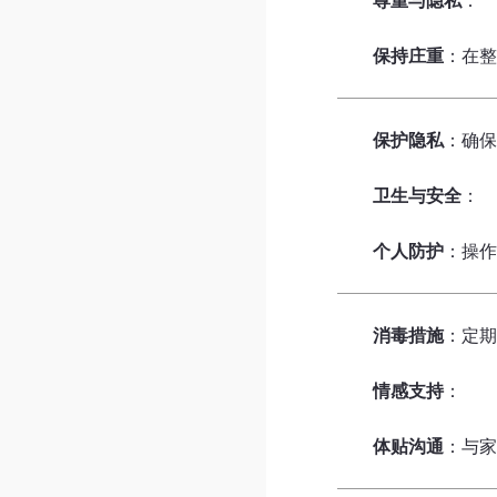
保持庄重
：在
保护隐私
：确
卫生与安全
：
个人防护
：操
消毒措施
：定
情感支持
：
体贴沟通
：与