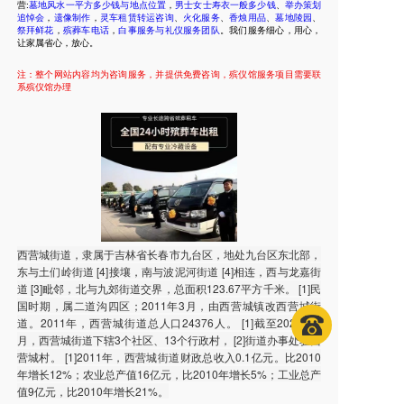
营:
墓地风水一平方多少钱与地点位置
，
男士女士寿衣一般多少钱
、
举办策划
追悼会
，
遗像制作
，
灵车租赁转运咨询
、
火化服务
、
香烛用品
、
墓地陵园
、
祭拜鲜花
，
殡葬车电话
，
白事服务与礼仪服务团队
。我们服务细心，用心，
让家属省心，放心。
注：整个网站内容均为咨询服务，并提供免费咨询，殡仪馆服务项目需要联
系殡仪馆办理
西营城街道，隶属于吉林省长春市九台区，地处九台区东北部，
东与土们岭街道 [4]接壤，南与波泥河街道 [4]相连，西与龙嘉街
道 [3]毗邻，北与九郊街道交界，总面积123.67平方千米。 [1]民
国时期，属二道沟四区；2011年3月，由西营城镇改西营城街
道。2011年，西营城街道总人口24376人。 [1]截至2020年6
月，西营城街道下辖3个社区、13个行政村， [2]街道办事处驻西
营城村。 [1]2011年，西营城街道财政总收入0.1亿元。比2010
年增长12%；农业总产值16亿元，比2010年增长5%；工业总产
值9亿元，比2010年增长21%。