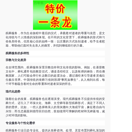
殡葬服务，作为生命旅程中最后的仪式，承载着对逝者的尊重与哀思，是文
化传统与个人情感的深刻体现。在不同的文化背景下，殡葬服务的形式和习
俗各具特色，但其核心目的始终一致：以庄重的方式告别逝者，给予生者慰
藉，帮助他们面对失去亲人的痛苦，并找到继续前行的力量。
殡葬服务的多样性
宗教与文化差异
在全球范围内，殡葬服务深受宗教信仰和文化传统的影响。例如，在基督教
文化中，葬礼通常包括教堂仪式，诵读圣经经文，以及牧师的祷告；而在佛
教国家，人们可能会举行长达数日的超度法会，通过诵经来引导逝者灵魂往
生极乐世界。中国传统的丧葬习俗则强调“事死如事生”，从入殓到出殡，每
个环节都蕴含着对生命的尊重和对逝者深深的怀念。
现代化趋势
随着社会的发展，殡葬服务也在逐渐演变。现代殡葬服务不仅提供传统的安
葬方式，还引入了环保火化、海葬、太空葬等新型殡葬形式，满足了不同人
群的需求。比如，一些人选择将亲人的骨灰撒向大海或宇宙，象征着自由与
永恒；而生态墓园则倡导回归自然，鼓励使用可降解的棺材和无碑墓地，减
少对环境的影响。
专业服务与个性化需求
殡葬服务行业日趋专业化，提供从丧葬咨询、处理、灵堂布置到葬礼策划的