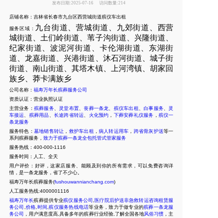
发布日期:2025-07-16
访问数量:214
店铺名称：吉林省长春市九台区西营城街道殡仪车出租
九台街道、营城街道、九郊街道、西营
服务区域：
城街道、土们岭街道、苇子沟街道、兴隆街道、
纪家街道、波泥河街道、卡伦湖街道、东湖街
道、龙嘉街道、兴港街道、沐石河街道、城子街
街道、南山街道、其塔木镇、上河湾镇、胡家回
族乡、莽卡满族乡
公司名称：
福寿万年长殡葬服务公司
资质认证：营业执照认证
主营业务：
殡葬服务
、
灵堂布置
、
丧葬一条龙
、
殡仪车出租
、
白事服务
、
灵
车接运
、
殡葬用品
、
长途跨省转运
、
火化预约
，
下葬安葬礼仪服务
，
殡仪一
条龙服务
服务特色：
墓地销售转让
，
救护车出租
，
病人转运用车
，
跨省骨灰护送
等一
系列殡葬服务，
致力于殡葬一条龙全包托管式管家服务
服务热线：400-000-1116
服务时间：人工、全天
用户评价：好评，这家店服务、能顾及到你的所有需求，可以免费咨询详
情，是一条龙服务，省了不少心。
福寿万年长殡葬服务(
fushouwannianchang.com
)
人工服务热线:4000001116
福寿万年长
殡葬提供专业
殡仪服务公司
,
医疗院后护送非急救转运咨询租赁服
务公司
,
价格
,
时间
,
殡仪服务热线电话
等业务，致力于做专业的
殡葬一条龙服
务公司
，用户满意度高,具备多年的殡葬行业经验,了解全国各地
风俗习惯
，主