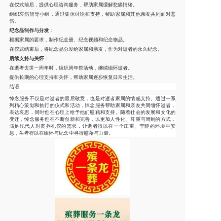
在仪式前后，提供心理咨询服务，帮助家属缓解悲痛情绪。
组织哀伤辅导小组，通过集体讨论和支持，帮助家属和其他亲友共同面对悲
伤。
纪念品制作与分发
：
根据家属的要求，制作纪念册、纪念视频和纪念物品。
在仪式结束后，将纪念品分发给家属和亲友，作为对逝者的永久纪念。
后续支持与关怀
：
在逝者去世一周年时，组织周年祭活动，继续缅怀逝者。
提供长期的心理支持和关怀，帮助家属逐步恢复日常生活。
结语
悼念服务不仅是对逝者的最后敬意，也是对逝者家属的情感支持。通过一系
列精心策划和执行的仪式和活动，悼念服务帮助家属和亲友共同缅怀逝者，
表达哀思，同时也在心理上给予他们慰藉和支持。随着社会的发展和文化的
变迁，悼念服务也在不断创新和完善，以更加人性化、尊重与周到的方式，
满足现代人对丧葬礼仪的需求，让逝者得以在一个庄重、宁静的环境中安
息，生者得以在缅怀与纪念中寻得慰藉与力量。