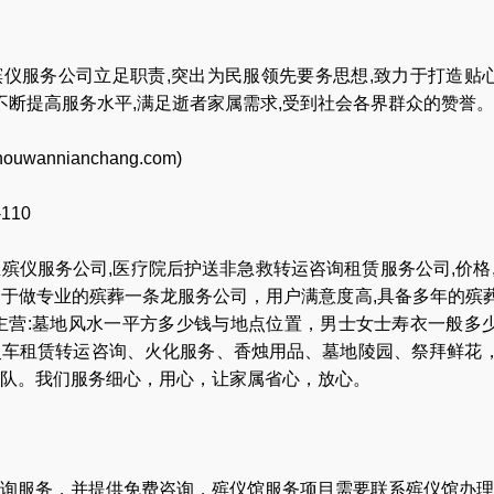
仪服务公司立足职责,突出为民服领先要务思想,致力于打造贴
,不断提高服务水平,满足逝者家属需求,受到社会各界群众的赞誉。
houwannianchang.com
)
-110
业
殡仪服务公司
,
医疗院后护送非急救转运咨询租赁服务公司
,
价格
力于做专业的
殡葬一条龙服务公司
，用户满意度高,具备多年的殡
主营:
墓地风水一平方多少钱与地点位置
，
男士女士寿衣一般多
灵车租赁转运咨询
、
火化服务
、
香烛用品
、
墓地陵园
、
祭拜鲜花
队
。我们服务细心，用心，让家属省心，放心。
询服务，并提供免费咨询，殡仪馆服务项目需要联系殡仪馆办理