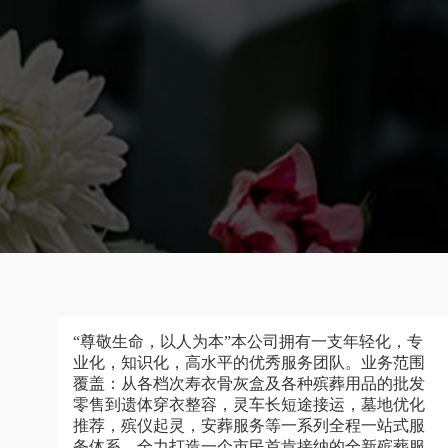
“尊敬生命，以人为本”本公司拥有一支年轻化，专
业化，知识化，高水平的优秀服务团队。业务范围
覆盖：从各档次寿衣骨灰盒及各种殡葬用品的批发
零售到遗体穿衣整容，灵车长短途接运，墓地优化
推荐，殡仪起灵，安葬服务等一系列全程一站式服
务体系，全力打造一个市民首肯接纳的全新殡葬服