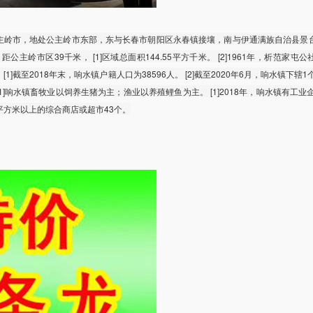
主岭市，地处公主岭市东部，东与长春市朝阳区永春镇接壤，南与伊通满族自治县景
主岭市区39千米， [1]区域总面积144.55平方千米。 [2]1961年，析范家屯
[1]截至2018年末，响水镇户籍人口为38596人。 [2]截至2020年6月，响水镇下辖1
[1]响水镇畜牧业以饲养生猪为主；渔业以养殖鲤鱼为主。 [1]2018年，响水镇有工业
平方米以上的综合商店或超市43个。