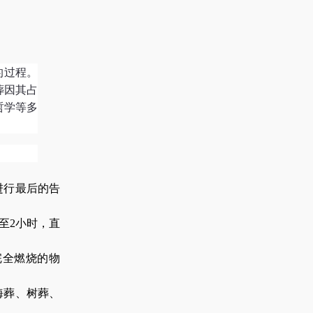
的过程。
葬因其占
哲学等多
进行最后的告
1至2小时，直
完全燃烧的物
海葬、树葬、