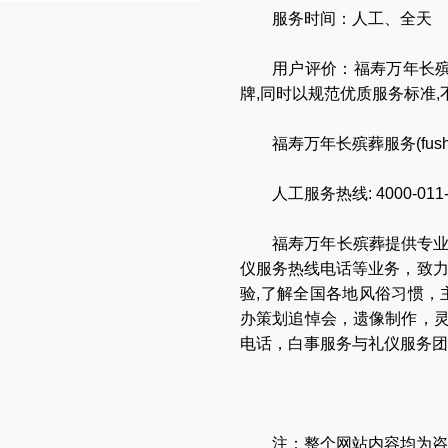
服务时间：人工、全天
用户评价：福寿万年长殡
牌,同时以规范优质服务标准
福寿万年长殡葬服务(
fus
人工服务热线:
4000-011
福寿万年长
殡葬提供专
仪服务热线电话
等业务，致
验,了解全国各地
风俗习惯
，
办策划追悼会
，
遗像制作
，
电话
，
白事服务与礼仪服务团
注：整个网站内容均为咨