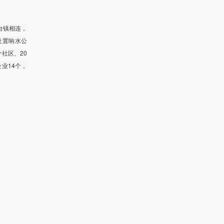
台镇相连，
公社置响水公
个社区、20
企业14个，