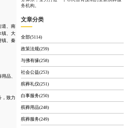
务机构。
文章分类
街道、南
水镇、大
全部(5114)
树镇、秦
政策法规(259)
与佛有缘(258)
社会公益(253)
葬用品
、
殡葬礼仪(251)
白事服务(250)
务，
致力
殡葬用品(248)
殡葬服务(249)