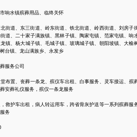
市响水镇殡葬用品、临终关怀
河北街道、东三街道、岭东街道、铁北街道、岭西街道、刘房子
沟街道、二十家子满族镇、黑林子镇、陶家屯镇、范家屯镇、响
双龙镇、杨大城子镇、毛城子镇、玻璃城子镇、朝阳坡镇、大榆
树台镇、龙山满族乡、永发乡
葬服务公司
灵堂布置
、
丧葬一条龙
、
殡仪车出租
、
白事服务
、
灵车接运
、
殡
葬安葬礼仪服务
，
殡仪一条龙服务
让
，
救护车出租
，
病人转运用车
，
跨省骨灰护送
等一系列殡葬服
服务
0