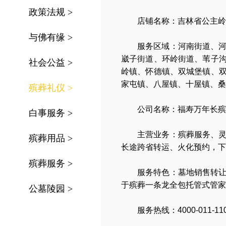
政策法规
>
店铺名称：吉林省公主岭
与佛有缘
>
服务区域：
河南街道、
崴子街道、环岭街道、苇子
社会公益
>
岭镇、怀德镇、双城堡镇、
家屯镇、八屋镇、十屋镇、桑
殡葬礼仪
>
公司名称：
福寿万年长殡
白事服务
>
主营业务：
殡葬服务
、
殡葬用品
>
长途跨省转运
、
火化预约
，
下
殡葬服务
>
服务特色：
墓地销售转
于殡葬一条龙全包托管式管家
公墓陵园
>
服务热线：4000-011-11