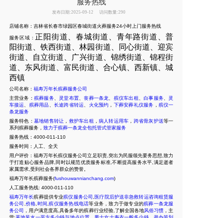
服务热线
发布日期:2025-09-12
访问数量:290
店铺名称：吉林省长春市绿园区春城街道火葬服务24小时上门服务热线
正阳街道、春城街道、青年路街道、普
服务区域：
阳街道、铁西街道、林园街道、同心街道、迎宾
街道、自立街道、广兴街道、锦绣街道、锦程街
道、东风街道、富民街道、合心镇、西新镇、城
西镇
公司名称：
福寿万年长殡葬服务公司
主营业务：
殡葬服务
、
灵堂布置
、
丧葬一条龙
、
殡仪车出租
、
白事服务
、
灵
车接运
、
殡葬用品
、
长途跨省转运
、
火化预约
，
下葬安葬礼仪服务
，
殡仪一
条龙服务
服务特色：
墓地销售转让
，
救护车出租
，
病人转运用车
，
跨省骨灰护送
等一
系列殡葬服务，
致力于殡葬一条龙全包托管式管家服务
服务热线：4000-011-110
服务时间：人工、全天
用户评价：福寿万年长殡仪服务公司立足职责,突出为民服领先要务思想,致力
于打造贴心服务品牌,同时以规范优质服务标准,不断提高服务水平,满足逝者
家属需求,受到社会各界群众的赞誉。
福寿万年长殡葬服务(
fushouwannianchang.com
)
人工服务热线:
4000-011-110
福寿万年长
殡葬提供专业
殡仪服务公司
,
医疗院后护送非急救转运咨询租赁服
务公司
,
价格
,
时间
,
殡仪服务热线电话
等业务，致力于做专业的
殡葬一条龙服
务公司
，用户满意度高,具备多年的殡葬行业经验,了解全国各地
风俗习惯
，主
营:
墓地风水一平方多少钱与地点位置
，
男士女士寿衣一般多少钱
、
举办策划