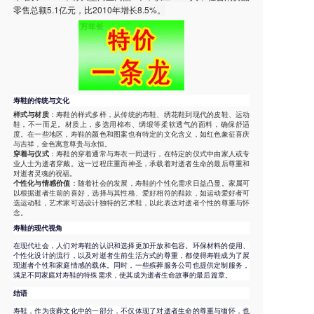
零售总额5.1亿元，比2010年增长8.5%。
寿鞋的传统与文化
样式与材质
：寿鞋的样式多样，从传统的布鞋、绣花鞋到现代的皮鞋、运动
鞋，不一而足。材质上，多选用棉布、绸缎等柔软透气的面料，确保舒适
度。在一些地区，寿鞋的颜色和图案也有特定的文化含义，如红色象征喜庆
与吉祥，金色寓意尊贵与永恒。
穿着与仪式
：寿鞋的穿着通常与寿衣一同进行，在特定的仪式中由家人或专
业人士为逝者穿戴。这一过程庄重而神圣，承载着对逝者生命的最后尊重和
对逝者灵魂的祝福。
个性化与情感价值
：随着社会的发展，寿鞋的个性化需求日益凸显。家属可
以根据逝者生前的喜好，选择与其性格、爱好相符的鞋款，如运动爱好者可
选运动鞋，艺术家可选设计独特的艺术鞋，以此表达对逝者个性的尊重与怀
念。
寿鞋的现代视角
在现代社会，人们对寿鞋的认识和选择更加开放和包容。环保材料的使用、
个性化设计的流行，以及对逝者生前生活方式的尊重，都使得寿鞋成为了展
现逝者个性和家庭情感的载体。同时，一些殡葬服务公司也提供定制服务，
满足不同家庭对寿鞋的特殊需求，使其成为逝者生命故事的最后篇章。
结语
寿鞋，作为丧葬文化中的一部分，不仅体现了对逝者生命的尊重与缅怀，也