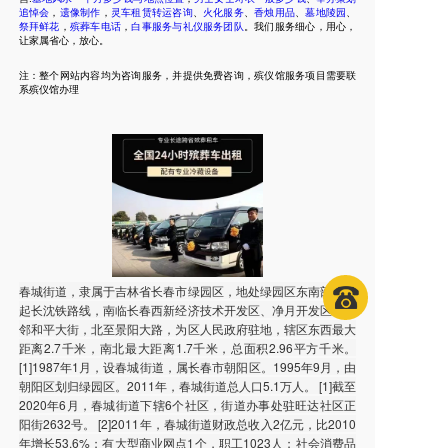
追悼会
，
遗像制作
，
灵车租赁转运咨询
、
火化服务
、
香烛用品
、
墓地陵园
、
祭拜鲜花
，
殡葬车电话
，
白事服务与礼仪服务团队
。我们服务细心，用心，
让家属省心，放心。
注：整个网站内容均为咨询服务，并提供免费咨询，殡仪馆服务项目需要联
系殡仪馆办理
春城街道，隶属于吉林省长春市绿园区，地处绿园区东南部，东
起长沈铁路线，南临长春西新经济技术开发区、净月开发区，西
邻和平大街，北至景阳大路，为区人民政府驻地，辖区东西最大
距离2.7千米，南北最大距离1.7千米，总面积2.96平方千米。
[1]1987年1月，设春城街道，属长春市朝阳区。1995年9月，由
朝阳区划归绿园区。2011年，春城街道总人口5.1万人。 [1]截至
2020年6月，春城街道下辖6个社区，街道办事处驻旺达社区正
阳街2632号。 [2]2011年，春城街道财政总收入2亿元，比2010
年增长53.6%；有大型商业网点1个，职工1023人；社会消费品