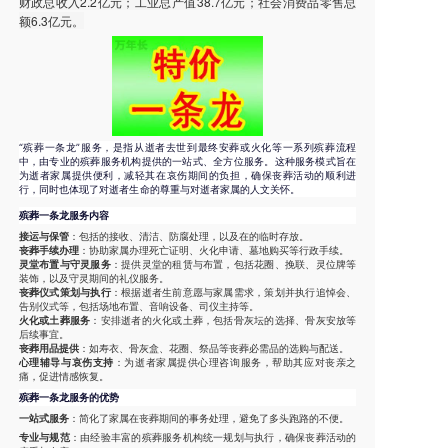
财政总收入2.2亿元；工业总产值38.7亿元；社会消费品零售总
额6.3亿元。
“殡葬一条龙”服务，是指从逝者去世到最终安葬或火化等一系列殡葬流程
中，由专业的殡葬服务机构提供的一站式、全方位服务。这种服务模式旨在
为逝者家属提供便利，减轻其在哀伤期间的负担，确保丧葬活动的顺利进
行，同时也体现了对逝者生命的尊重与对逝者家属的人文关怀。
殡葬一条龙服务内容
接运与保管
：包括的接收、清洁、防腐处理，以及在的临时存放。
丧葬手续办理
：协助家属办理死亡证明、火化申请、墓地购买等行政手续。
灵堂布置与守灵服务
：提供灵堂的租赁与布置，包括花圈、挽联、灵位牌等
装饰，以及守灵期间的礼仪服务。
丧葬仪式策划与执行
：根据逝者生前意愿与家属需求，策划并执行追悼会、
告别仪式等，包括场地布置、音响设备、司仪主持等。
火化或土葬服务
：安排逝者的火化或土葬，包括骨灰坛的选择、骨灰安放等
后续事宜。
丧葬用品提供
：如寿衣、骨灰盒、花圈、祭品等丧葬必需品的选购与配送。
心理辅导与哀伤支持
：为逝者家属提供心理咨询服务，帮助其应对丧亲之
痛，促进情感恢复。
殡葬一条龙服务的优势
一站式服务
：简化了家属在丧葬期间的事务处理，避免了多头跑路的不便。
专业与规范
：由经验丰富的殡葬服务机构统一规划与执行，确保丧葬活动的