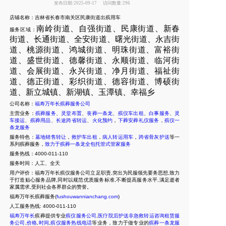
发布日期:2025-09-17
访问数量:296
店铺名称：吉林省长春市南关区民康街道出殡用车
南岭街道、自强街道、民康街道、新春
服务区域：
街道、长通街道、全安街道、曙光街道、永吉街
道、桃源街道、鸿城街道、明珠街道、富裕街
道、盛世街道、德馨街道、永顺街道、临河街
道、会展街道、永兴街道、净月街道、福祉街
道、德正街道、彩织街道、德容街道、博硕街
道、新立城镇、新湖镇、玉潭镇、幸福乡
公司名称：
福寿万年长殡葬服务公司
主营业务：
殡葬服务
、
灵堂布置
、
丧葬一条龙
、
殡仪车出租
、
白事服务
、
灵
车接运
、
殡葬用品
、
长途跨省转运
、
火化预约
，
下葬安葬礼仪服务
，
殡仪一
条龙服务
服务特色：
墓地销售转让
，
救护车出租
，
病人转运用车
，
跨省骨灰护送
等一
系列殡葬服务，
致力于殡葬一条龙全包托管式管家服务
服务热线：4000-011-110
服务时间：人工、全天
用户评价：福寿万年长殡仪服务公司立足职责,突出为民服领先要务思想,致力
于打造贴心服务品牌,同时以规范优质服务标准,不断提高服务水平,满足逝者
家属需求,受到社会各界群众的赞誉。
福寿万年长殡葬服务(
fushouwannianchang.com
)
人工服务热线:
4000-011-110
福寿万年长
殡葬提供专业
殡仪服务公司
,
医疗院后护送非急救转运咨询租赁服
务公司
,
价格
,
时间
,
殡仪服务热线电话
等业务，致力于做专业的
殡葬一条龙服