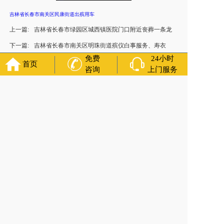
吉林省长春市南关区民康街道出殡用车
上一篇:
吉林省长春市绿园区城西镇医院门口附近丧葬一条龙
下一篇:
吉林省长春市南关区明珠街道殡仪白事服务、寿衣
免费
24小时
首页
咨询
上门服务
官方公众号
福寿万年长
400-000-1116
各城市均有服务人员上门服务