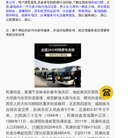
务公司
，用户满意度高,具备多年的殡葬行业经验,了解全国各地
风俗习惯
，主
营:
墓地风水一平方多少钱与地点位置
，
男士女士寿衣一般多少钱
、
举办策划
追悼会
，
遗像制作
，
灵车租赁转运咨询
、
火化服务
、
香烛用品
、
墓地陵园
、
祭拜鲜花
，
殡葬车电话
，
白事服务与礼仪服务团队
。我们服务细心，用心，
让家属省心，放心。
注：整个网站内容均为咨询服务，并提供免费咨询，殡仪馆服务项目需要联
系殡仪馆办理
民康街道，隶属于吉林省长春市南关区，地处南关区西部，东至
大经路与全安街道接壤，南至解放大路与永吉、曙光街道相连，
西至人民大街与朝阳区重庆街道毗邻，北至西四道街、咸阳路与
自强街道交界，距南关区人民政府3千米，总面积0.87平方千
米。 [1]民国三十五年（1946年），民康街道境域属中正区；
1986年11月，由清明街道析置民康街道。2011年，民康街道总
人口33695人。 [1]截至2020年6月，民康街道下辖4个社区， [2]
街道办事处驻西门里社区园东路485A号。 [1]2011年，民康街道