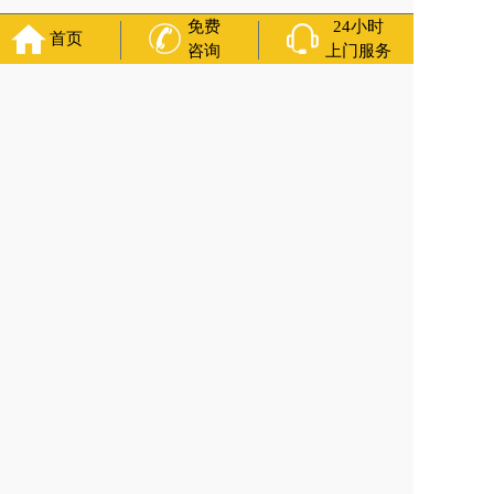
免费
24小时
首页
咨询
上门服务
官方公众号
福寿万年长
400-000-1116
各城市均有服务人员上门服务
24小时上门服务
Copyright 2024 福寿万年长 All Rights Reserved.全站内容均为
咨询服务，遗体转运接送业务须联系当地殡仪馆咨询.
备案号：沪ICP备2022028411号-1
网站建设
：
上往建站