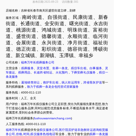
发布日期:2025-09-23
访问数量:305
店铺名称：吉林省长春市南关区盛世街道立碑，刻碑
南岭街道、自强街道、民康街道、新春
服务区域：
街道、长通街道、全安街道、曙光街道、永吉街
道、桃源街道、鸿城街道、明珠街道、富裕街
道、盛世街道、德馨街道、永顺街道、临河街
道、会展街道、永兴街道、净月街道、福祉街
道、德正街道、彩织街道、德容街道、博硕街
道、新立城镇、新湖镇、玉潭镇、幸福乡
公司名称：
福寿万年长殡葬服务公司
主营业务：
殡葬服务
、
灵堂布置
、
丧葬一条龙
、
殡仪车出租
、
白事服务
、
灵
车接运
、
殡葬用品
、
长途跨省转运
、
火化预约
，
下葬安葬礼仪服务
，
殡仪一
条龙服务
服务特色：
墓地销售转让
，
救护车出租
，
病人转运用车
，
跨省骨灰护送
等一
系列殡葬服务，
致力于殡葬一条龙全包托管式管家服务
服务热线：4000-011-110
服务时间：人工、全天
用户评价：福寿万年长殡仪服务公司立足职责,突出为民服领先要务思想,致力
于打造贴心服务品牌,同时以规范优质服务标准,不断提高服务水平,满足逝者
家属需求,受到社会各界群众的赞誉。
福寿万年长殡葬服务(
fushouwannianchang.com
)
人工服务热线:
4000-011-110
福寿万年长
殡葬提供专业
殡仪服务公司
,
医疗院后护送非急救转运咨询租赁服
务公司
,
价格
,
时间
,
殡仪服务热线电话
等业务，致力于做专业的
殡葬一条龙服