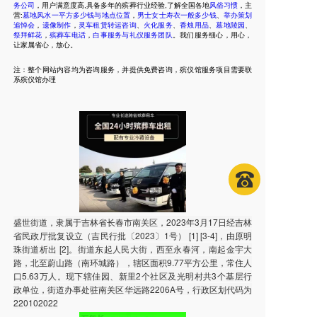
务公司
，用户满意度高,具备多年的殡葬行业经验,了解全国各地
风俗习惯
，主
营:
墓地风水一平方多少钱与地点位置
，
男士女士寿衣一般多少钱
、
举办策划
追悼会
，
遗像制作
，
灵车租赁转运咨询
、
火化服务
、
香烛用品
、
墓地陵园
、
祭拜鲜花
，
殡葬车电话
，
白事服务与礼仪服务团队
。我们服务细心，用心，
让家属省心，放心。
注：整个网站内容均为咨询服务，并提供免费咨询，殡仪馆服务项目需要联
系殡仪馆办理
盛世街道，隶属于吉林省长春市南关区，2023年3月17日经吉林
省民政厅批复设立（吉民行批〔2023〕1号） [1] [3-4]，由原明
珠街道析出 [2]。街道东起人民大街，西至永春河，南起金宇大
路，北至蔚山路（南环城路），辖区面积9.77平方公里，常住人
口5.63万人。现下辖佳园、新里2个社区及光明村共3个基层行
政单位，街道办事处驻南关区华远路2206A号，行政区划代码为
220102022