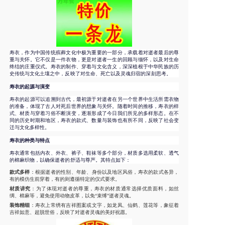
寿衣，作为中国传统殡葬文化中极为重要的一部分，承载着对逝者最后的尊
重与关怀。它不仅是一件衣物，更是对逝者一生的回顾与缅怀，以及对生命
终结的庄重仪式。寿衣的制作、穿着与文化含义，深深植根于中华民族的历
史传统与文化土壤之中，反映了对生命、死亡以及灵魂归宿的深刻思考。
寿衣的起源与演变
寿衣的起源可以追溯到古代，最初源于对逝者在另一个世界中生活所需衣物
的准备，体现了古人对死后世界的想象与关怀。随着时间的推移，寿衣的样
式、材质与穿着习俗不断演变，逐渐形成了今日我们所见的多样形态。在不
同的历史时期和地区，寿衣的款式、数量与装饰也有所不同，反映了社会变
迁与文化多样性。
寿衣的种类与特点
寿衣通常包括内衣、外衣、裤子、鞋袜等多个部分，材质多选用柔软、透气
的棉麻织物，以确保逝者的舒适与尊严。其特点如下：
款式多样
：根据逝者的性别、年龄、身份以及地区风俗，寿衣的款式各异，
有的模仿生前穿着，有的则遵循特定的仪式要求。
材质讲究
：为了体现对逝者的尊重，寿衣的材质通常选择优质面料，如丝
绸、棉麻等，避免使用动物皮革，以免“束缚”逝者灵魂。
装饰精细
：寿衣上常绣有吉祥图案或文字，如龙凤、仙鹤、莲花等，象征着
吉祥如意、超脱世俗，反映了对逝者灵魂的美好祝愿。