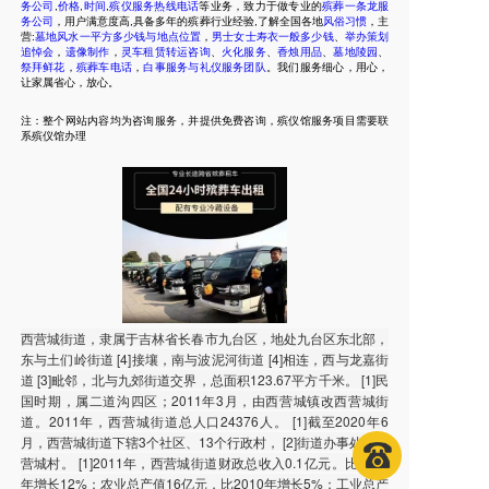
务公司
,
价格
,
时间
,
殡仪服务热线电话
等业务，致力于做专业的
殡葬一条龙服
务公司
，用户满意度高,具备多年的殡葬行业经验,了解全国各地
风俗习惯
，主
营:
墓地风水一平方多少钱与地点位置
，
男士女士寿衣一般多少钱
、
举办策划
追悼会
，
遗像制作
，
灵车租赁转运咨询
、
火化服务
、
香烛用品
、
墓地陵园
、
祭拜鲜花
，
殡葬车电话
，
白事服务与礼仪服务团队
。我们服务细心，用心，
让家属省心，放心。
注：整个网站内容均为咨询服务，并提供免费咨询，殡仪馆服务项目需要联
系殡仪馆办理
西营城街道，隶属于吉林省长春市九台区，地处九台区东北部，
东与土们岭街道 [4]接壤，南与波泥河街道 [4]相连，西与龙嘉街
道 [3]毗邻，北与九郊街道交界，总面积123.67平方千米。 [1]民
国时期，属二道沟四区；2011年3月，由西营城镇改西营城街
道。2011年，西营城街道总人口24376人。 [1]截至2020年6
月，西营城街道下辖3个社区、13个行政村， [2]街道办事处驻西
营城村。 [1]2011年，西营城街道财政总收入0.1亿元。比2010
年增长12%；农业总产值16亿元，比2010年增长5%；工业总产