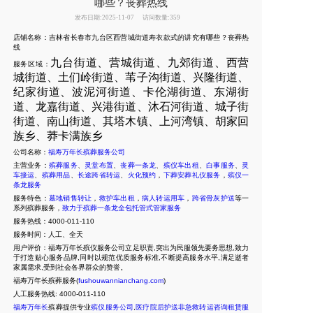
哪些？丧葬热线
发布日期:2025-11-07
访问数量:359
店铺名称：吉林省长春市九台区西营城街道寿衣款式的讲究有哪些？丧葬热
线
九台街道、营城街道、九郊街道、西营
服务区域：
城街道、土们岭街道、苇子沟街道、兴隆街道、
纪家街道、波泥河街道、卡伦湖街道、东湖街
道、龙嘉街道、兴港街道、沐石河街道、城子街
街道、南山街道、其塔木镇、上河湾镇、胡家回
族乡、莽卡满族乡
公司名称：
福寿万年长殡葬服务公司
主营业务：
殡葬服务
、
灵堂布置
、
丧葬一条龙
、
殡仪车出租
、
白事服务
、
灵
车接运
、
殡葬用品
、
长途跨省转运
、
火化预约
，
下葬安葬礼仪服务
，
殡仪一
条龙服务
服务特色：
墓地销售转让
，
救护车出租
，
病人转运用车
，
跨省骨灰护送
等一
系列殡葬服务，
致力于殡葬一条龙全包托管式管家服务
服务热线：4000-011-110
服务时间：人工、全天
用户评价：福寿万年长殡仪服务公司立足职责,突出为民服领先要务思想,致力
于打造贴心服务品牌,同时以规范优质服务标准,不断提高服务水平,满足逝者
家属需求,受到社会各界群众的赞誉。
福寿万年长殡葬服务(
fushouwannianchang.com
)
人工服务热线:
4000-011-110
福寿万年长
殡葬提供专业
殡仪服务公司
,
医疗院后护送非急救转运咨询租赁服