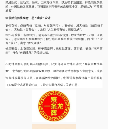
禁忌款式：运动装、睡衣、卫衣等休闲款，以及带卡通图案、鲜艳花纹的款
式。休闲款缺乏庄重感，花哨图案则与丧葬的肃穆感冲突，易被认为 “不尊重
逝者”。
细节贴合传统寓意，忌 “残缺” 设计
衣领衣袖：必须有领（立领、对襟领均可）、有长袖，忌无领款（如圆领 T
恤）、无袖款（如背心），象征 “人生有领有袖，完整无缺”。
纽扣与系带：若用纽扣，需选布艺盘扣或布包扣，数量为双数（2 颗、4 颗
等），忌金属纽扣和单数纽扣；部分地区直接用系带代替纽扣，因 “带子” 谐
音 “带子”，寓意 “香火延续”。
长度覆盖：上衣需过腰、裤子需盖脚，忌短款露腰、露脚踝，确保 “衣不露
肉”，符合 “体面收尾” 的传统认知。
不同地区的习俗可能有细微差异，比如部分南方地区讲究 “寿衣层数为单
数”，北方部分地区则偏爱双数层数。建议准备时结合家族长辈的意见，或咨
询当地殡葬服务人员，在遵循传统的同时，也可适当参考逝者生前的喜好
（如偏爱中式还是简约款），让寿衣既合习俗，又含心意。