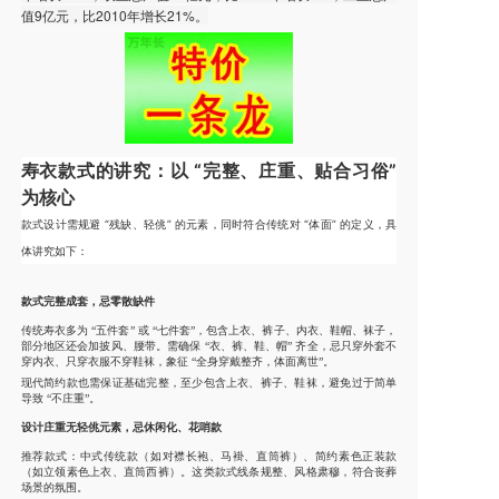
值9亿元，比2010年增长21%。
寿衣款式的讲究：以 “完整、庄重、贴合习俗”
为核心
款式设计需规避 “残缺、轻佻” 的元素，同时符合传统对 “体面” 的定义，具
体讲究如下：
款式完整成套，忌零散缺件
传统寿衣多为 “五件套” 或 “七件套”，包含上衣、裤子、内衣、鞋帽、袜子，
部分地区还会加披风、腰带。需确保 “衣、裤、鞋、帽” 齐全，忌只穿外套不
穿内衣、只穿衣服不穿鞋袜，象征 “全身穿戴整齐，体面离世”。
现代简约款也需保证基础完整，至少包含上衣、裤子、鞋袜，避免过于简单
导致 “不庄重”。
设计庄重无轻佻元素，忌休闲化、花哨款
推荐款式：中式传统款（如对襟长袍、马褂、直筒裤）、简约素色正装款
（如立领素色上衣、直筒西裤）。这类款式线条规整、风格肃穆，符合丧葬
场景的氛围。