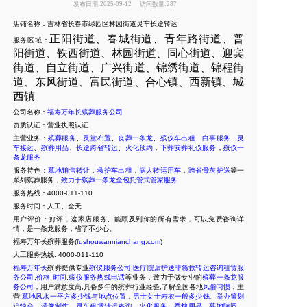
发布日期:2025-09-12
访问数量:287
店铺名称：吉林省长春市绿园区林园街道灵车长途转运
正阳街道、春城街道、青年路街道、普
服务区域：
阳街道、铁西街道、林园街道、同心街道、迎宾
街道、自立街道、广兴街道、锦绣街道、锦程街
道、东风街道、富民街道、合心镇、西新镇、城
西镇
公司名称：
福寿万年长殡葬服务公司
资质认证：营业执照认证
主营业务：
殡葬服务
、
灵堂布置
、
丧葬一条龙
、
殡仪车出租
、
白事服务
、
灵
车接运
、
殡葬用品
、
长途跨省转运
、
火化预约
，
下葬安葬礼仪服务
，
殡仪一
条龙服务
服务特色：
墓地销售转让
，
救护车出租
，
病人转运用车
，
跨省骨灰护送
等一
系列殡葬服务，
致力于殡葬一条龙全包托管式管家服务
服务热线：4000-011-110
服务时间：人工、全天
用户评价：好评，这家店服务、能顾及到你的所有需求，可以免费咨询详
情，是一条龙服务，省了不少心。
福寿万年长殡葬服务(
fushouwannianchang.com
)
人工服务热线:
4000-011-110
福寿万年长
殡葬提供专业
殡仪服务公司
,
医疗院后护送非急救转运咨询租赁服
务公司
,
价格
,
时间
,
殡仪服务热线电话
等业务，致力于做专业的
殡葬一条龙服
务公司
，用户满意度高,具备多年的殡葬行业经验,了解全国各地
风俗习惯
，主
营:
墓地风水一平方多少钱与地点位置
，
男士女士寿衣一般多少钱
、
举办策划
追悼会
，
遗像制作
，
灵车租赁转运咨询
、
火化服务
、
香烛用品
、
墓地陵园
、