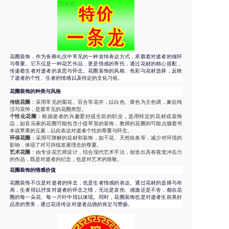
花圈装饰，作为丧葬礼仪中常见的一种哀悼表达方式，承载着对逝者的缅怀
与尊重。它不仅是一种花艺作品，更是情感的寄托，通过花材的精心搭配，
传递着生者对逝者的哀思与怀念。花圈装饰的风格、色彩与花材选择，反映
了逝者的个性、生者的情感以及特定的文化习俗。
花圈装饰的种类与风格
传统花圈
：采用常见的菊花、百合等花卉，以白色、黄色为主色调，象征纯
洁与哀悼，是最常见的花圈类型。
个性化花圈
：根据逝者的兴趣爱好或生前的职业，选用特定的花材或装饰
品，如音乐家的花圈可能包含小提琴形的装饰，教师的花圈则可能点缀着书
本或苹果的元素，以此表达对逝者个性的尊重与怀念。
环保花圈
：采用可降解的花材和装饰，如干花、天然枝条等，减少对环境的
影响，体现了对可持续发展理念的尊重。
艺术花圈
：由专业花艺师设计，结合现代艺术手法，创造出具有视觉冲击力
的作品，既是对逝者的纪念，也是对艺术的致敬。
花圈装饰的情感价值
花圈装饰不仅是对逝者的悼念，也是生者情感的表达。通过花材的选择与布
局，生者得以抒发对逝者的怀念之情，无论是哀伤、感激还是不舍，都在花
圈的每一朵花、每一片叶中得以体现。同时，花圈装饰也是对逝者生前美好
品质的赞美，通过花语传达对逝者品德的肯定与赞扬。