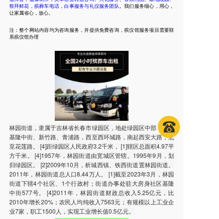
祭拜鲜花
，
殡葬车电话
，
白事服务与礼仪服务团队
。我们服务细心，用心，
让家属省心，放心。
注：整个网站内容均为咨询服务，并提供免费咨询，殡仪馆服务项目需要联
系殡仪馆办理
林园街道，隶属于吉林省长春市绿园区，地处绿园区中部，东起
基隆中街、新竹路、青浦路，西至西环城路，南起西安大路，北
至花莲路。 [4]距绿园区人民政府3.2千米， [1]辖区总面积4.97平
方千米。 [4]1957年，林园街道由宽城区管辖。1995年9月，划
归绿园区。 [2]2009年10月，析城西镇、铁西街道置林园街道。
2011年，林园街道总人口8.44万人。 [1]截至2023年3月，林园
街道下辖4个社区、1个行政村；街道办事处驻大房身社区基隆
中街577号。 [4]2011年，林园街道财政总收入5.25亿元，比
2010年增长20%；农民人均纯收入7563元；有规模以上工业企
业7家，职工1500人，实现工业增长值0.5亿元。