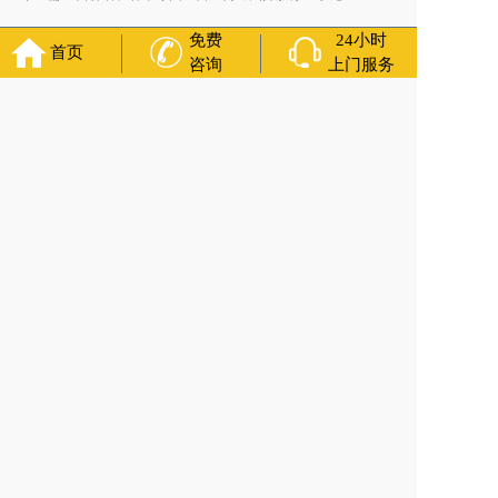
免费
24小时
首页
咨询
上门服务
官方公众号
福寿万年长
400-000-1116
各城市均有服务人员上门服务
24小时上门服务
Copyright 2024 福寿万年长 All Rights Reserved.全站内容均为
咨询服务，遗体转运接送业务须联系当地殡仪馆咨询.
备案号：沪ICP备2022028411号-1
网站建设
：
上往建站