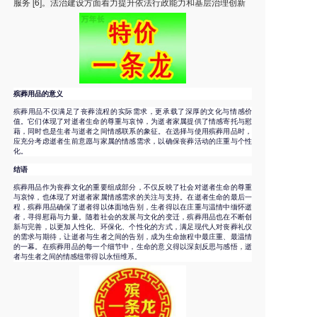
服务 [6]。法治建设方面着力提升依法行政能力和基层治理创新
殡葬用品的意义
殡葬用品不仅满足了丧葬流程的实际需求，更承载了深厚的文化与情感价
值。它们体现了对逝者生命的尊重与哀悼，为逝者家属提供了情感寄托与慰
藉，同时也是生者与逝者之间情感联系的象征。在选择与使用殡葬用品时，
应充分考虑逝者生前意愿与家属的情感需求，以确保丧葬活动的庄重与个性
化。
结语
殡葬用品作为丧葬文化的重要组成部分，不仅反映了社会对逝者生命的尊重
与哀悼，也体现了对逝者家属情感需求的关注与支持。在逝者生命的最后一
程，殡葬用品确保了逝者得以体面地告别，生者得以在庄重与温情中缅怀逝
者，寻得慰藉与力量。随着社会的发展与文化的变迁，殡葬用品也在不断创
新与完善，以更加人性化、环保化、个性化的方式，满足现代人对丧葬礼仪
的需求与期待，让逝者与生者之间的告别，成为生命旅程中最庄重、最温情
的一幕。在殡葬用品的每一个细节中，生命的意义得以深刻反思与感悟，逝
者与生者之间的情感纽带得以永恒维系。