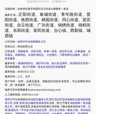
发布日期:2025-09-14
访问数量:344
店铺名称：吉林省长春市绿园区自立街道火葬服务一条龙
正阳街道、春城街道、青年路街道、普
服务区域：
阳街道、铁西街道、林园街道、同心街道、迎宾
街道、自立街道、广兴街道、锦绣街道、锦程街
道、东风街道、富民街道、合心镇、西新镇、城
西镇
公司名称：
福寿万年长殡葬服务公司
资质认证：营业执照认证
主营业务：
殡葬服务
、
灵堂布置
、
丧葬一条龙
、
殡仪车出租
、
白事服务
、
灵
车接运
、
殡葬用品
、
长途跨省转运
、
火化预约
，
下葬安葬礼仪服务
，
殡仪一
条龙服务
服务特色：
墓地销售转让
，
救护车出租
，
病人转运用车
，
跨省骨灰护送
等一
系列殡葬服务，
致力于殡葬一条龙全包托管式管家服务
服务热线：4000-011-110
服务时间：人工、全天
用户评价：好评，这家店服务、能顾及到你的所有需求，可以免费咨询详
情，是一条龙服务，省了不少心。
福寿万年长殡葬服务(
fushouwannianchang.com
)
人工服务热线:
4000-011-110
福寿万年长
殡葬提供专业
殡仪服务公司
,
医疗院后护送非急救转运咨询租赁服
务公司
,
价格
,
时间
,
殡仪服务热线电话
等业务，致力于做专业的
殡葬一条龙服
务公司
，用户满意度高,具备多年的殡葬行业经验,了解全国各地
风俗习惯
，主
营:
墓地风水一平方多少钱与地点位置
，
男士女士寿衣一般多少钱
、
举办策划
追悼会
，
遗像制作
，
灵车租赁转运咨询
、
火化服务
、
香烛用品
、
墓地陵园
、