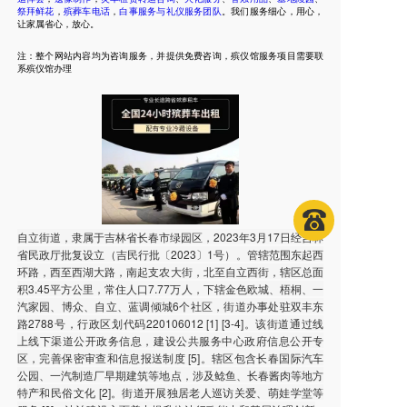
祭拜鲜花
，
殡葬车电话
，
白事服务与礼仪服务团队
。我们服务细心，用心，
让家属省心，放心。
注：整个网站内容均为咨询服务，并提供免费咨询，殡仪馆服务项目需要联
系殡仪馆办理
自立街道，隶属于吉林省长春市绿园区，2023年3月17日经吉林
省民政厅批复设立（吉民行批〔2023〕1号）。管辖范围东起西
环路，西至西湖大路，南起支农大街，北至自立西街，辖区总面
积3.45平方公里，常住人口7.77万人，下辖金色欧城、梧桐、一
汽家园、博众、自立、蓝调倾城6个社区，街道办事处驻双丰东
路2788号，行政区划代码220106012 [1] [3-4]。该街道通过线
上线下渠道公开政务信息，建设公共服务中心政府信息公开专
区，完善保密审查和信息报送制度 [5]。辖区包含长春国际汽车
公园、一汽制造厂早期建筑等地点，涉及鲶鱼、长春酱肉等地方
特产和民俗文化 [2]。街道开展独居老人巡访关爱、萌娃学堂等