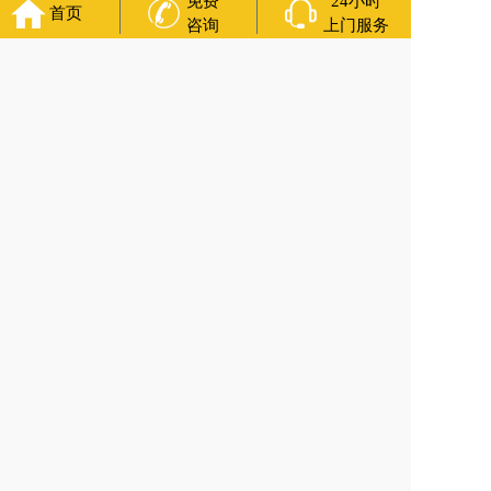
免费
24小时
首页
咨询
上门服务
官方公众号
福寿万年长
400-000-1116
各城市均有服务人员上门服务
24小时上门服务
Copyright 2024 福寿万年长 All Rights Reserved.全站内容均为
咨询服务，遗体转运接送业务须联系当地殡仪馆咨询.
备案号：沪ICP备2022028411号-1
网站建设
：
上往建站